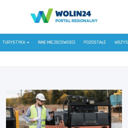
www.wolin24.pl
TURYSTYKA
INNE MIEJSCOWOŚCI
POZOSTAŁE
WSZYS