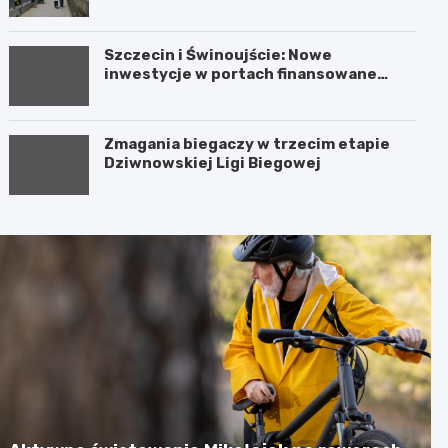
wiedzieć!
Szczecin i Świnoujście: Nowe
inwestycje w portach finansowane
przez Unię Europejską
Zmagania biegaczy w trzecim etapie
Dziwnowskiej Ligi Biegowej