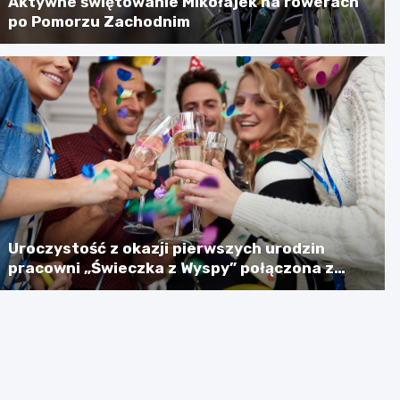
Aktywne świętowanie Mikołajek na rowerach
po Pomorzu Zachodnim
Uroczystość z okazji pierwszych urodzin
pracowni „Świeczka z Wyspy” połączona z
akcją charytatywną na rzecz fundacji Animals
Przystań Świnoujście