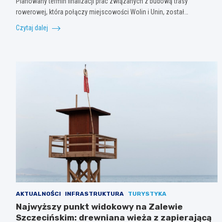
Planowany termin finalizacji prac związanych z budową trasy
rowerowej, która połączy miejscowości Wolin i Unin, został…
Czytaj dalej
AKTUALNOŚCI
INFRASTRUKTURA
TURYSTYKA
Najwyższy punkt widokowy na Zalewie
Szczecińskim: drewniana wieża z zapierającą