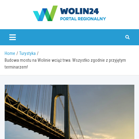
Skip
to
content
www.wolin24.pl
Home
Turystyka
Budowa mostu na Wolinie wciąż trwa. Wszystko zgodnie z przyjętym
terminarzem!