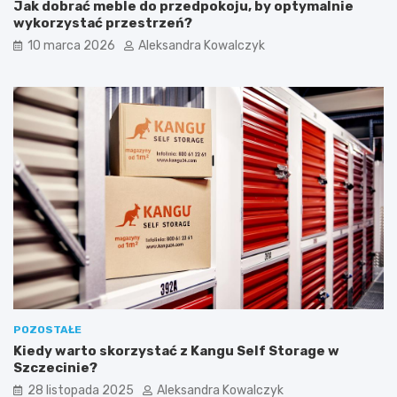
Jak dobrać meble do przedpokoju, by optymalnie
a
s
wykorzystać przestrzeń?
j
z
10 marca 2026
Aleksandra Kowalczyk
e
y
k
c
n
h
a
u
r
r
o
o
w
d
e
z
r
i
a
n
c
p
h
r
p
a
o
c
P
o
o
w
m
n
POZOSTAŁE
o
i
Kiedy warto skorzystać z Kangu Self Storage w
r
„
Szczecinie?
z
Ś
u
w
28 listopada 2025
Aleksandra Kowalczyk