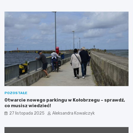
Z
i
a
e
c
c
h
z
o
k
d
a
n
z
i
W
m
y
s
p
y
”
p
o
ł
ą
POZOSTAŁE
c
Otwarcie nowego parkingu w Kołobrzegu – sprawdź,
z
co musisz wiedzieć!
o
27 listopada 2025
Aleksandra Kowalczyk
n
a
z
a