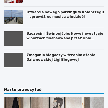
Otwarcie nowego parkingu w Kołobrzegu
– sprawdź, co musisz wiedzieć!
Szczecin i Świnoujście: Nowe inwestycje
w portach finansowane przez Unię
Europejską
Zmagania biegaczy w trzecim etapie
Dziwnowskiej Ligi Biegowej
A
U
k
r
t
o
y
c
w
z
Warto przeczytać
n
y
e
s
ś
t
w
o
i
ś