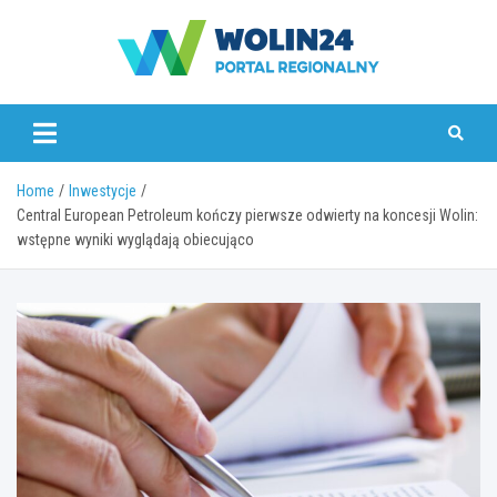
Skip
to
content
www.wolin24.pl
Home
Inwestycje
Central European Petroleum kończy pierwsze odwierty na koncesji Wolin:
wstępne wyniki wyglądają obiecująco