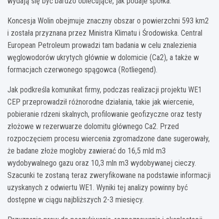
wydają się być bardzo obiecujące, jak podaje spółka.
Koncesja Wolin obejmuje znaczny obszar o powierzchni 593 km2
i została przyznana przez Ministra Klimatu i Środowiska. Central
European Petroleum prowadzi tam badania w celu znalezienia
węglowodorów ukrytych głównie w dolomicie (Ca2), a także w
formacjach czerwonego spągowca (Rotliegend).
Jak podkreśla komunikat firmy, podczas realizacji projektu WE1
CEP przeprowadził różnorodne działania, takie jak wiercenie,
pobieranie rdzeni skalnych, profilowanie geofizyczne oraz testy
złożowe w rezerwuarze dolomitu głównego Ca2. Przed
rozpoczęciem procesu wiercenia zgromadzone dane sugerowały,
że badane złoże mogłoby zawierać do 16,5 mld m3
wydobywalnego gazu oraz 10,3 mln m3 wydobywanej cieczy.
Szacunki te zostaną teraz zweryfikowane na podstawie informacji
uzyskanych z odwiertu WE1. Wyniki tej analizy powinny być
dostępne w ciągu najbliższych 2-3 miesięcy.