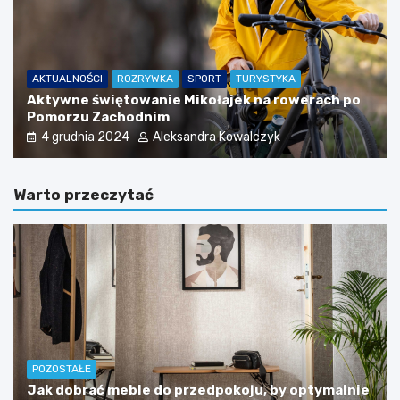
AKTUALNOŚCI
ROZRYWKA
SPORT
TURYSTYKA
Aktywne świętowanie Mikołajek na rowerach po
Pomorzu Zachodnim
4 grudnia 2024
Aleksandra Kowalczyk
Warto przeczytać
POZOSTAŁE
Jak dobrać meble do przedpokoju, by optymalnie