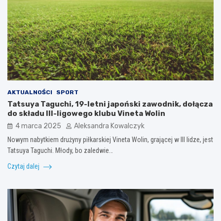
AKTUALNOŚCI
SPORT
Tatsuya Taguchi, 19-letni japoński zawodnik, dołącza
do składu III-ligowego klubu Vineta Wolin
4 marca 2025
Aleksandra Kowalczyk
Nowym nabytkiem drużyny piłkarskiej Vineta Wolin, grającej w III lidze, jest
Tatsuya Taguchi. Młody, bo zaledwie…
Czytaj dalej