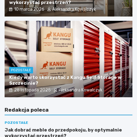
wykorzystać przestrzeń?
10 marca 2026
Aleksandra Kowalczyk
POZOSTAŁE
Kiedy warto skorzystać z Kangu Self Storage w
Szczecinie?
28 listopada 2025
Aleksandra Kowalczyk
Redakcja poleca
POZOSTAŁE
Jak dobrać meble do przedpokoju, by optymalnie
wykorzystać przestrzeń?