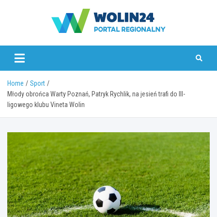
Skip
to
content
www.wolin24.pl
Home
Sport
Młody obrońca Warty Poznań, Patryk Rychlik, na jesień trafi do III-
ligowego klubu Vineta Wolin