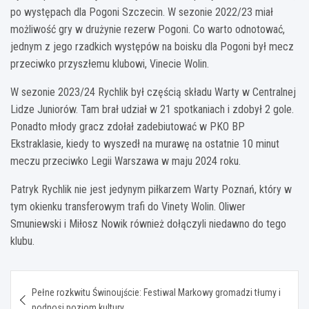
po występach dla Pogoni Szczecin. W sezonie 2022/23 miał
możliwość gry w drużynie rezerw Pogoni. Co warto odnotować,
jednym z jego rzadkich występów na boisku dla Pogoni był mecz
przeciwko przyszłemu klubowi, Vinecie Wolin.
W sezonie 2023/24 Rychlik był częścią składu Warty w Centralnej
Lidze Juniorów. Tam brał udział w 21 spotkaniach i zdobył 2 gole.
Ponadto młody gracz zdołał zadebiutować w PKO BP
Ekstraklasie, kiedy to wyszedł na murawę na ostatnie 10 minut
meczu przeciwko Legii Warszawa w maju 2024 roku.
Patryk Rychlik nie jest jedynym piłkarzem Warty Poznań, który w
tym okienku transferowym trafi do Vinety Wolin. Oliwer
Smuniewski i Miłosz Nowik również dołączyli niedawno do tego
klubu.
Nawigacja
Pełne rozkwitu Świnoujście: Festiwal Markowy gromadzi tłumy i
wpisu
podnosi poziom kultury