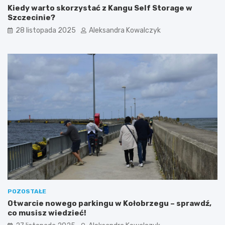
Kiedy warto skorzystać z Kangu Self Storage w
r
„
Szczecinie?
z
Ś
u
w
28 listopada 2025
Aleksandra Kowalczyk
Z
i
a
e
c
c
h
z
o
k
d
a
n
z
i
W
m
y
s
p
y
”
p
o
ł
ą
POZOSTAŁE
c
Otwarcie nowego parkingu w Kołobrzegu – sprawdź,
z
co musisz wiedzieć!
o