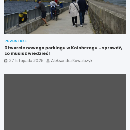
s
p
y
”
p
o
ł
ą
POZOSTAŁE
c
Otwarcie nowego parkingu w Kołobrzegu – sprawdź,
z
co musisz wiedzieć!
o
27 listopada 2025
Aleksandra Kowalczyk
n
a
z
a
k
c
j
ą
c
h
a
r
y