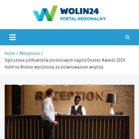
Skip
to
content
www.wolin24.pl
Home
Aktualności
Ogłoszenie półfinalistów prestiżowych nagród Dezeen Awards 2024:
Hotel na Wolinie wyróżniony za zrównoważone wnętrza