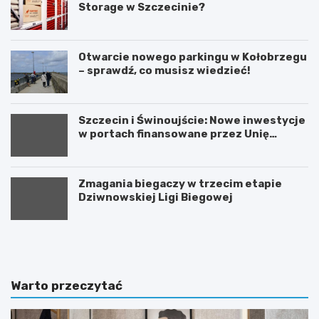
Storage w Szczecinie?
Otwarcie nowego parkingu w Kołobrzegu
– sprawdź, co musisz wiedzieć!
Szczecin i Świnoujście: Nowe inwestycje
w portach finansowane przez Unię
Europejską
Zmagania biegaczy w trzecim etapie
Dziwnowskiej Ligi Biegowej
A
U
k
r
t
o
y
c
w
z
Warto przeczytać
n
y
e
s
ś
t