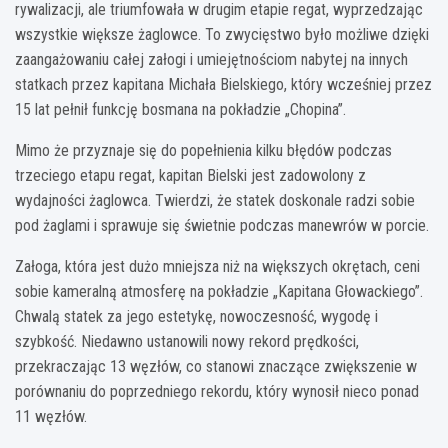
rywalizacji, ale triumfowała w drugim etapie regat, wyprzedzając
wszystkie większe żaglowce. To zwycięstwo było możliwe dzięki
zaangażowaniu całej załogi i umiejętnościom nabytej na innych
statkach przez kapitana Michała Bielskiego, który wcześniej przez
15 lat pełnił funkcję bosmana na pokładzie „Chopina”.
Mimo że przyznaje się do popełnienia kilku błędów podczas
trzeciego etapu regat, kapitan Bielski jest zadowolony z
wydajności żaglowca. Twierdzi, że statek doskonale radzi sobie
pod żaglami i sprawuje się świetnie podczas manewrów w porcie.
Załoga, która jest dużo mniejsza niż na większych okrętach, ceni
sobie kameralną atmosferę na pokładzie „Kapitana Głowackiego”.
Chwalą statek za jego estetykę, nowoczesność, wygodę i
szybkość. Niedawno ustanowili nowy rekord prędkości,
przekraczając 13 węzłów, co stanowi znaczące zwiększenie w
porównaniu do poprzedniego rekordu, który wynosił nieco ponad
11 węzłów.