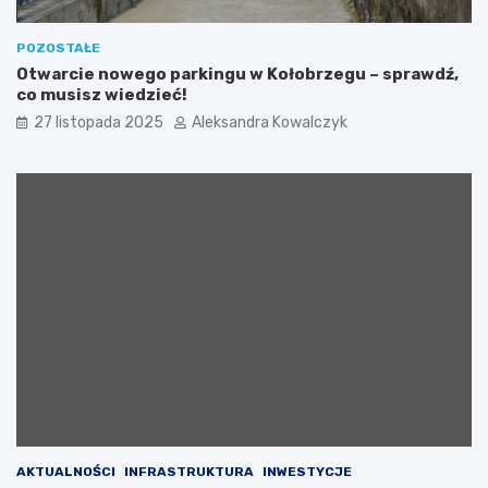
o
ł
ą
POZOSTAŁE
c
Otwarcie nowego parkingu w Kołobrzegu – sprawdź,
z
co musisz wiedzieć!
o
27 listopada 2025
Aleksandra Kowalczyk
n
a
z
a
k
c
j
ą
c
h
a
r
y
t
a
t
y
AKTUALNOŚCI
INFRASTRUKTURA
INWESTYCJE
w