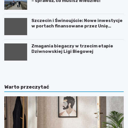
– sprawdź, co musisz wiedzieć!
Szczecin i Świnoujście: Nowe inwestycje
w portach finansowane przez Unię
Europejską
Zmagania biegaczy w trzecim etapie
Dziwnowskiej Ligi Biegowej
A
U
k
r
t
o
y
c
w
z
Warto przeczytać
n
y
e
s
ś
t
w
o
i
ś
ę
ć
t
z
o
o