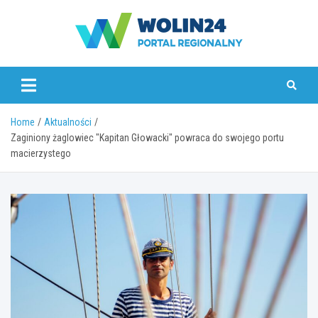
Skip
to
content
www.wolin24.pl
Home
Aktualności
Zaginiony żaglowiec "Kapitan Głowacki" powraca do swojego portu
macierzystego