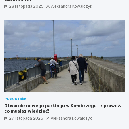
u
w
28 listopada 2025
Aleksandra Kowalczyk
Z
i
a
e
c
c
h
z
o
k
d
a
n
z
i
W
m
y
s
p
y
”
p
o
ł
ą
POZOSTAŁE
c
Otwarcie nowego parkingu w Kołobrzegu – sprawdź,
z
co musisz wiedzieć!
o
27 listopada 2025
Aleksandra Kowalczyk
n
a