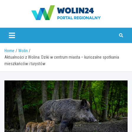
Skip
to
content
www.wolin24.pl
Home
Wolin
Aktualności z Wolina: Dziki w centrum miasta – kuriozalne spotkania
mieszkańców i turystów