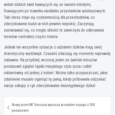
widok dzikich świń bawiących się ze swoimi młodymi,
fruwającymi po trawniku niedaleko przystanków autobusowych.
Taki obraz staje się codziennością dla przechodniów, co
zdecydowanie budzi w nich pewien niepokój. Zaczynają
zastanawiać się, co mogło skłonić te zwierzęta do odkrywania
terenów centralnej części miasta.
Jednak nie wszystkie sytuacje z udziałem dzików mają swój
dramatyczny wydźwięk. Czasami zdarzają się momenty naprawdę
zabawne. Na przykład, wczoraj jeden ze świński intruzów
postanowił zgłębić tajniki miejskiego stylu życia i odbił
reklamówkę od jednej z kobiet. Można tylko przypuszczać, jakie
zdumienie musiało ogarnąć tę panią, kiedy próbowała odzyskać
swoje zakupy z rąk zdecydowanie nieustępliwego dzika!
Nawigacja
Nowy prom MF Varsovia wyrusza w maiden voyage z 500
wpisu
pasażerami