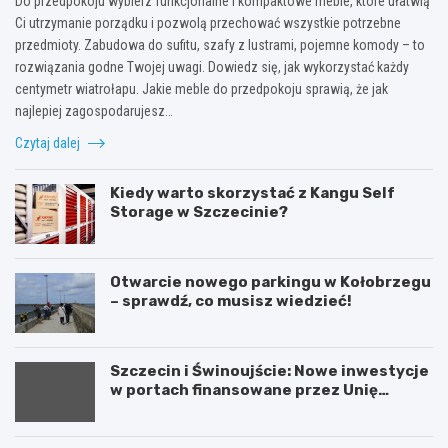
Do przedpokoju wybierz funkcjonalne i kompaktowe meble, które ułatwią
Ci utrzymanie porządku i pozwolą przechować wszystkie potrzebne
przedmioty. Zabudowa do sufitu, szafy z lustrami, pojemne komody – to
rozwiązania godne Twojej uwagi. Dowiedz się, jak wykorzystać każdy
centymetr wiatrołapu. Jakie meble do przedpokoju sprawią, że jak
najlepiej zagospodarujesz…
Czytaj dalej
Kiedy warto skorzystać z Kangu Self
Storage w Szczecinie?
Otwarcie nowego parkingu w Kołobrzegu
– sprawdź, co musisz wiedzieć!
Szczecin i Świnoujście: Nowe inwestycje
w portach finansowane przez Unię
Europejską