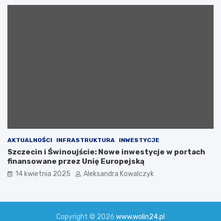
z
a
k
c
j
ą
c
h
a
r
y
t
a
t
y
AKTUALNOŚCI
INFRASTRUKTURA
INWESTYCJE
w
Szczecin i Świnoujście: Nowe inwestycje w portach
n
finansowane przez Unię Europejską
ą
n
14 kwietnia 2025
Aleksandra Kowalczyk
a
r
z
e
Copyright © 2026
www.wolin24.pl
c