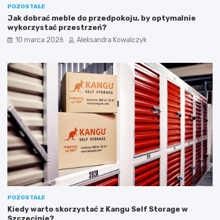
o
r
POZOSTAŁE
ł
w
Jak dobrać meble do przedpokoju, by optymalnie
a
s
wykorzystać przestrzeń?
j
z
10 marca 2026
Aleksandra Kowalczyk
e
y
k
c
n
h
a
u
r
r
o
o
w
d
e
z
r
i
a
n
c
p
h
r
p
a
o
c
P
o
o
w
m
n
POZOSTAŁE
o
i
Kiedy warto skorzystać z Kangu Self Storage w
r
„
Szczecinie?
z
Ś