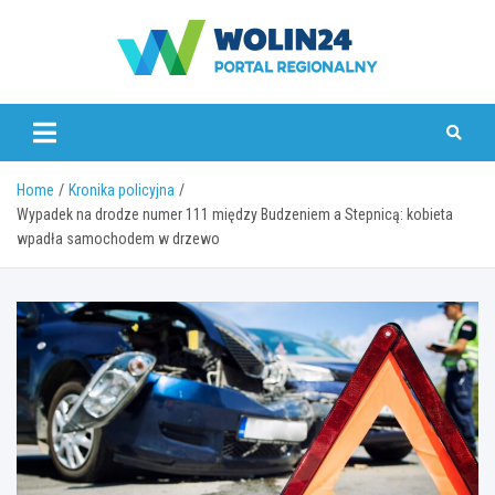
Skip
to
content
www.wolin24.pl
Home
Kronika policyjna
Wypadek na drodze numer 111 między Budzeniem a Stepnicą: kobieta
wpadła samochodem w drzewo