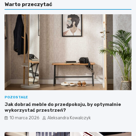
Warto przeczytać
n
y
e
s
ś
t
w
o
i
ś
ę
ć
t
z
o
o
w
k
a
a
n
z
i
j
e
i
M
p
i
i
k
e
o
r
POZOSTAŁE
ł
w
Jak dobrać meble do przedpokoju, by optymalnie
a
s
wykorzystać przestrzeń?
j
z
10 marca 2026
Aleksandra Kowalczyk
e
y
k
c
n
h