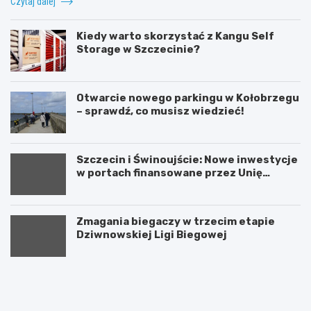
Czytaj dalej
Kiedy warto skorzystać z Kangu Self
Storage w Szczecinie?
Otwarcie nowego parkingu w Kołobrzegu
– sprawdź, co musisz wiedzieć!
Szczecin i Świnoujście: Nowe inwestycje
w portach finansowane przez Unię
Europejską
Zmagania biegaczy w trzecim etapie
Dziwnowskiej Ligi Biegowej
A
U
k
r
t
o
y
c
w
z