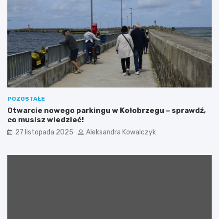
n
z
i
W
m
y
s
p
y
”
p
o
ł
ą
POZOSTAŁE
c
Otwarcie nowego parkingu w Kołobrzegu – sprawdź,
z
co musisz wiedzieć!
o
27 listopada 2025
Aleksandra Kowalczyk
n
a
z
a
k
c
j
ą
c
h