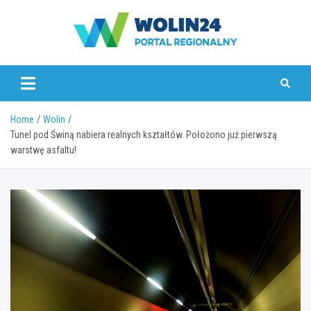
Skip
to
content
www.wolin24.pl
Home
Wolin
Tunel pod Świną nabiera realnych kształtów. Położono już pierwszą
warstwę asfaltu!