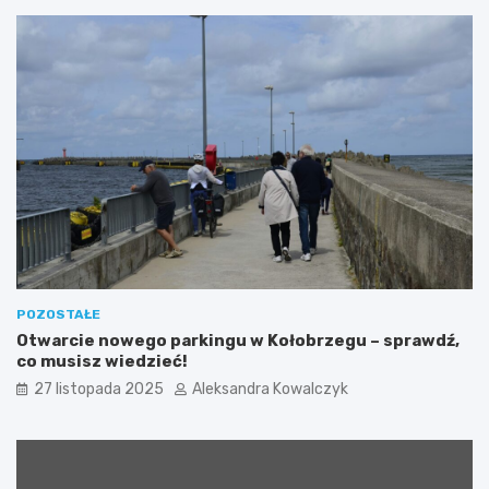
a
e
c
c
h
z
o
k
d
a
n
z
i
W
m
y
s
p
y
”
p
o
ł
ą
POZOSTAŁE
c
Otwarcie nowego parkingu w Kołobrzegu – sprawdź,
z
co musisz wiedzieć!
o
27 listopada 2025
Aleksandra Kowalczyk
n
a
z
a
k