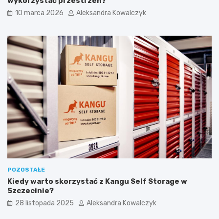
wykorzystać przestrzeń?
j
z
10 marca 2026
Aleksandra Kowalczyk
e
y
k
c
n
h
a
u
r
r
o
o
w
d
e
z
r
i
a
n
c
p
h
r
p
a
o
c
P
o
o
w
m
n
POZOSTAŁE
o
i
Kiedy warto skorzystać z Kangu Self Storage w
r
„
Szczecinie?
z
Ś
u
w
28 listopada 2025
Aleksandra Kowalczyk
Z
i