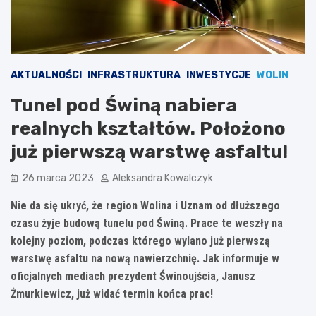
AKTUALNOŚCI
INFRASTRUKTURA
INWESTYCJE
WOLIN
Tunel pod Świną nabiera
realnych kształtów. Położono
już pierwszą warstwę asfaltu!
26 marca 2023
Aleksandra Kowalczyk
Nie da się ukryć, że region Wolina i Uznam od dłuższego
czasu żyje budową tunelu pod Świną. Prace te weszły na
kolejny poziom, podczas którego wylano już pierwszą
warstwę asfaltu na nową nawierzchnię. Jak informuje w
oficjalnych mediach prezydent Świnoujścia, Janusz
Żmurkiewicz, już widać termin końca prac!