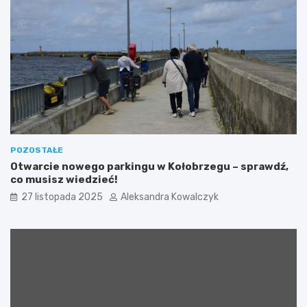
d
a
n
z
i
W
m
y
s
p
y
”
p
o
ł
ą
POZOSTAŁE
c
Otwarcie nowego parkingu w Kołobrzegu – sprawdź,
z
co musisz wiedzieć!
o
27 listopada 2025
Aleksandra Kowalczyk
n
a
z
a
k
c
j
ą
c