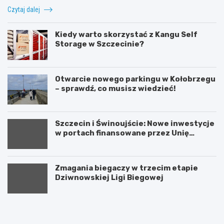
Czytaj dalej
Kiedy warto skorzystać z Kangu Self
Storage w Szczecinie?
Otwarcie nowego parkingu w Kołobrzegu
– sprawdź, co musisz wiedzieć!
Szczecin i Świnoujście: Nowe inwestycje
w portach finansowane przez Unię
Europejską
Zmagania biegaczy w trzecim etapie
Dziwnowskiej Ligi Biegowej
A
U
k
r
t
o
y
c