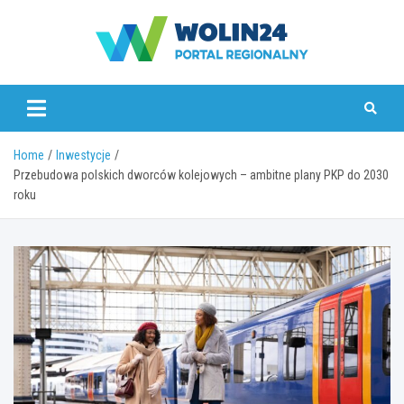
Skip
to
content
www.wolin24.pl
Home
Inwestycje
Przebudowa polskich dworców kolejowych – ambitne plany PKP do 2030
roku