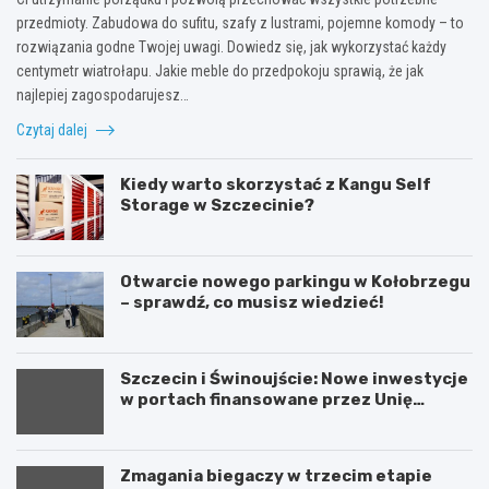
przedmioty. Zabudowa do sufitu, szafy z lustrami, pojemne komody – to
rozwiązania godne Twojej uwagi. Dowiedz się, jak wykorzystać każdy
centymetr wiatrołapu. Jakie meble do przedpokoju sprawią, że jak
najlepiej zagospodarujesz…
Czytaj dalej
Kiedy warto skorzystać z Kangu Self
Storage w Szczecinie?
Otwarcie nowego parkingu w Kołobrzegu
– sprawdź, co musisz wiedzieć!
Szczecin i Świnoujście: Nowe inwestycje
w portach finansowane przez Unię
Europejską
Zmagania biegaczy w trzecim etapie