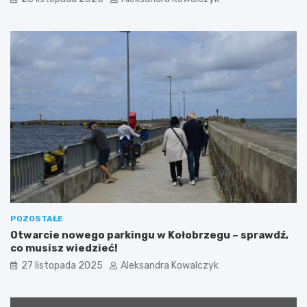
Z
i
a
e
c
c
h
z
o
k
d
a
n
z
i
W
m
y
s
p
y
”
p
o
ł
ą
POZOSTAŁE
c
Otwarcie nowego parkingu w Kołobrzegu – sprawdź,
z
co musisz wiedzieć!
o
27 listopada 2025
Aleksandra Kowalczyk
n
a
z