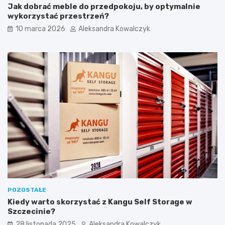
ł
w
Jak dobrać meble do przedpokoju, by optymalnie
a
s
wykorzystać przestrzeń?
j
z
10 marca 2026
Aleksandra Kowalczyk
e
y
k
c
n
h
a
u
r
r
o
o
w
d
e
z
r
i
a
n
c
p
h
r
p
a
o
c
P
o
o
w
m
n
POZOSTAŁE
o
i
Kiedy warto skorzystać z Kangu Self Storage w
r
„
Szczecinie?
z
Ś
u
w
28 listopada 2025
Aleksandra Kowalczyk