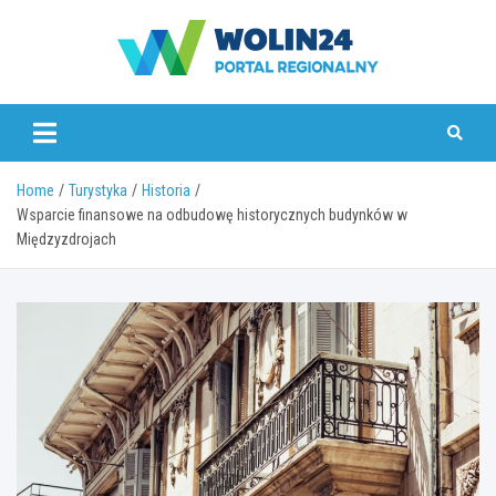
Skip
to
content
www.wolin24.pl
Home
Turystyka
Historia
Wsparcie finansowe na odbudowę historycznych budynków w
Międzyzdrojach