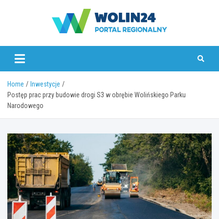
Skip
to
content
www.wolin24.pl
Home
Inwestycje
Postęp prac przy budowie drogi S3 w obrębie Wolińskiego Parku
Narodowego