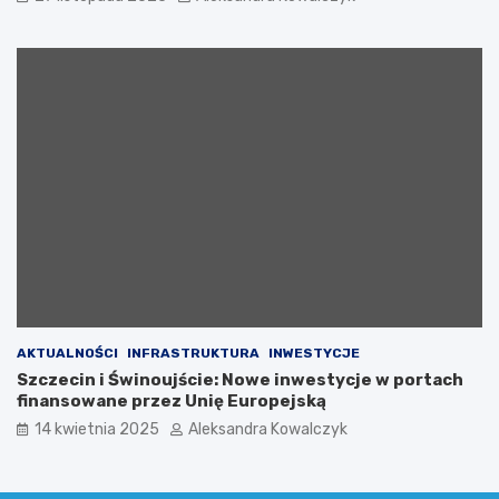
n
a
z
a
k
c
j
ą
c
h
a
r
y
t
a
t
y
AKTUALNOŚCI
INFRASTRUKTURA
INWESTYCJE
w
Szczecin i Świnoujście: Nowe inwestycje w portach
n
finansowane przez Unię Europejską
ą
n
14 kwietnia 2025
Aleksandra Kowalczyk
a
r
z