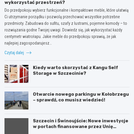
wykorzystać przestrzeń?
Do przedpokoju wybierz funkcjonalne i kompaktowe meble, które ułatwią
Ci utrzymanie porządku i pozwolą przechować wszystkie potrzebne
przedmioty. Zabudowa do sufitu, szafy z lustrami, pojemne komody – to
rozwiązania godne Twojej uwagi. Dowiedz się, jak wykorzystać każdy
centymetr wiatrołapu. Jakie meble do przedpokoju sprawią, że jak
najlepiej zagospodarujesz…
Czytaj dalej
Kiedy warto skorzystać z Kangu Self
Storage w Szczecinie?
Otwarcie nowego parkingu w Kołobrzegu
– sprawdź, co musisz wiedzieć!
Szczecin i Świnoujście: Nowe inwestycje
w portach finansowane przez Unię
Europejską