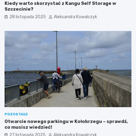
Kiedy warto skorzystać z Kangu Self Storage w
r
„
Szczecinie?
z
Ś
u
w
28 listopada 2025
Aleksandra Kowalczyk
Z
i
a
e
c
c
h
z
o
k
d
a
n
z
i
W
m
y
s
p
y
”
p
o
ł
ą
POZOSTAŁE
c
Otwarcie nowego parkingu w Kołobrzegu – sprawdź,
z
co musisz wiedzieć!
o
27 listopada 2025
Aleksandra Kowalczyk