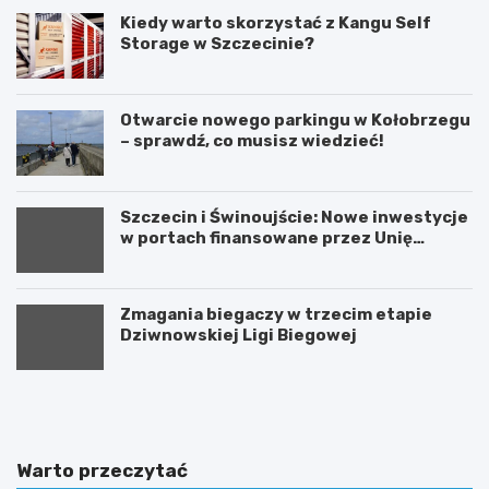
Kiedy warto skorzystać z Kangu Self
Storage w Szczecinie?
Otwarcie nowego parkingu w Kołobrzegu
– sprawdź, co musisz wiedzieć!
Szczecin i Świnoujście: Nowe inwestycje
w portach finansowane przez Unię
Europejską
Zmagania biegaczy w trzecim etapie
Dziwnowskiej Ligi Biegowej
A
U
k
r
t
o
y
c
w
z
Warto przeczytać
n
y