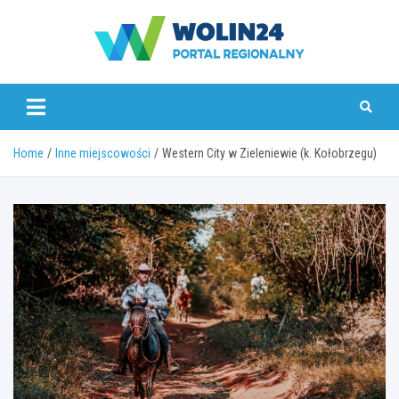
Skip
to
content
www.wolin24.pl
Home
Inne miejscowości
Western City w Zieleniewie (k. Kołobrzegu)