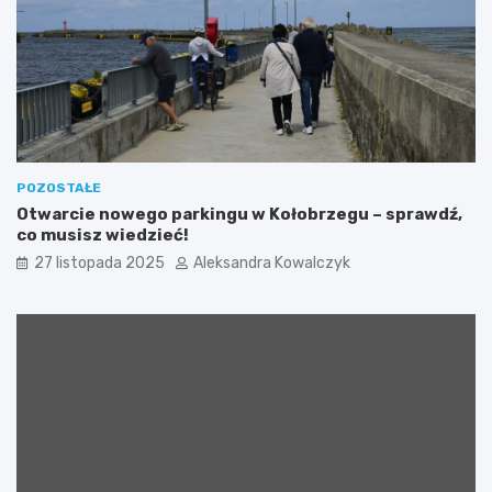
m
y
s
p
y
”
p
o
ł
ą
POZOSTAŁE
c
Otwarcie nowego parkingu w Kołobrzegu – sprawdź,
z
co musisz wiedzieć!
o
27 listopada 2025
Aleksandra Kowalczyk
n
a
z
a
k
c
j
ą
c
h
a