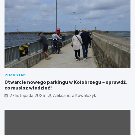
h
z
o
k
d
a
n
z
i
W
m
y
s
p
y
”
p
o
ł
ą
POZOSTAŁE
c
Otwarcie nowego parkingu w Kołobrzegu – sprawdź,
z
co musisz wiedzieć!
o
27 listopada 2025
Aleksandra Kowalczyk
n
a
z
a
k
c
j