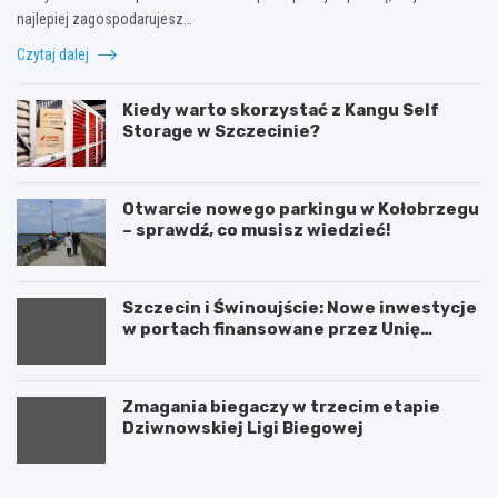
najlepiej zagospodarujesz…
Czytaj dalej
Kiedy warto skorzystać z Kangu Self
Storage w Szczecinie?
Otwarcie nowego parkingu w Kołobrzegu
– sprawdź, co musisz wiedzieć!
Szczecin i Świnoujście: Nowe inwestycje
w portach finansowane przez Unię
Europejską
Zmagania biegaczy w trzecim etapie
Dziwnowskiej Ligi Biegowej
A
U
k
r