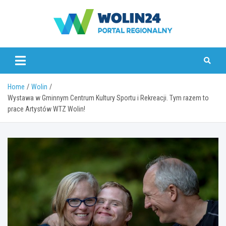
Skip
to
content
www.wolin24.pl
Home
Wolin
Wystawa w Gminnym Centrum Kultury Sportu i Rekreacji. Tym razem to
prace Artystów WTZ Wolin!